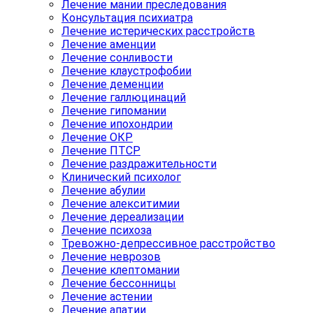
Лечение мании преследования
Консультация психиатра
Лечение истерических расстройств
Лечение аменции
Лечение сонливости
Лечение клаустрофобии
Лечение деменции
Лечение галлюцинаций
Лечение гипомании
Лечение ипохондрии
Лечение ОКР
Лечение ПТСР
Лечение раздражительности
Клинический психолог
Лечение абулии
Лечение алекситимии
Лечение дереализации
Лечение психоза
Тревожно-депрессивное расстройство
Лечение неврозов
Лечение клептомании
Лечение бессонницы
Лечение астении
Лечение апатии